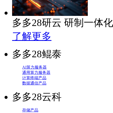
多多28研云 研制一体
了解更多
多多28鲲泰
AI算力服务器
通用算力服务器
计算终端产品
数据通信产品
多多28云科
存储产品