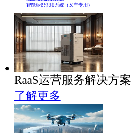
智能标识识读系统（叉车专用）
RaaS运营服务解决方案
了解更多