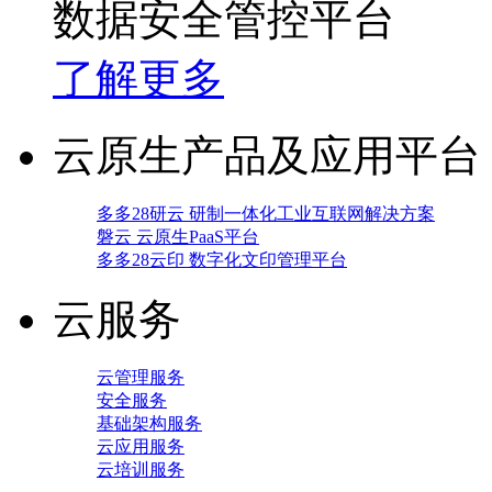
数据安全管控平台
了解更多
云原生产品及应用平台
多多28研云 研制一体化工业互联网解决方案
磐云 云原生PaaS平台
多多28云印 数字化文印管理平台
云服务
云管理服务
安全服务
基础架构服务
云应用服务
云培训服务