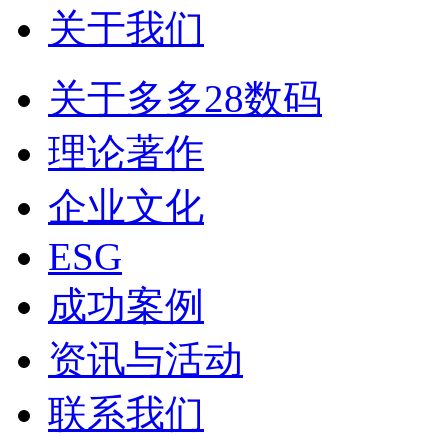
关于我们
关于多多28数码
理论著作
企业文化
ESG
成功案例
资讯与活动
联系我们