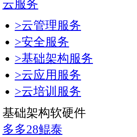
云服务
>云管理服务
>安全服务
>基础架构服务
>云应用服务
>云培训服务
基础架构软硬件
多多28鲲泰