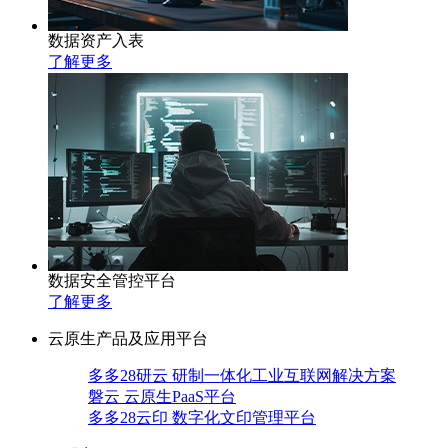
数据资产入表
了解更多
数据安全管控平台
了解更多
云原生产品及应用平台
多多28研云 研制一体化工业互联网解决方案
磐云 云原生PaaS平台
多多28云印 数字化文印管理平台